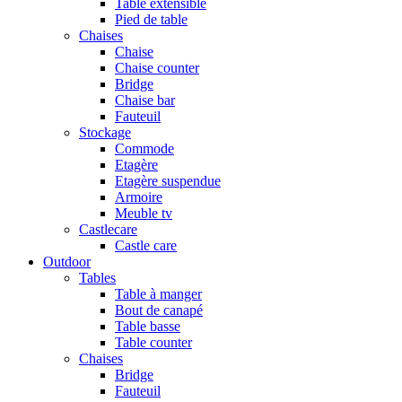
Table extensible
Pied de table
Chaises
Chaise
Chaise counter
Bridge
Chaise bar
Fauteuil
Stockage
Commode
Etagère
Etagère suspendue
Armoire
Meuble tv
Castlecare
Castle care
Outdoor
Tables
Table à manger
Bout de canapé
Table basse
Table counter
Chaises
Bridge
Fauteuil