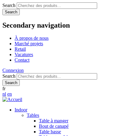
Search
Secondary navigation
À propos de nous
Marché projets
Retail
Vacatures
Contact
Connexion
Search
fr
nl
en
Indoor
Tables
Table à manger
Bout de canapé
Table basse