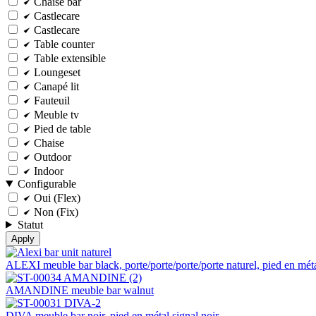
Chaise bar
Castlecare
Castlecare
Table counter
Table extensible
Loungeset
Canapé lit
Fauteuil
Meuble tv
Pied de table
Chaise
Outdoor
Indoor
Configurable
Oui (Flex)
Non (Fix)
Statut
ALEXI meuble bar black, porte/porte/porte/porte naturel, pied en méta
AMANDINE meuble bar walnut
DIVA meuble bar noir, pied en métal signal noir