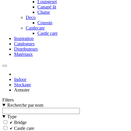
Loungeset
Canapé lit
Chaise
Deco
Coussin
Castlecare
Castle care
Inspiration
Catalogues
Distributeurs
Matériaux
Indoor
Stockage
Armoire
Filtres
Recherche par nom
Type
Bridge
Castle care